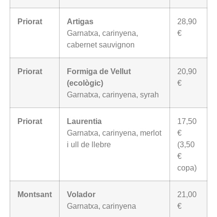
Priorat
Artigas
28,90
Garnatxa, carinyena,
€
cabernet sauvignon
Priorat
Formiga de Vellut
20,90
(ecològic)
€
Garnatxa, carinyena, syrah
Priorat
Laurentia
17,50
Garnatxa, carinyena, merlot
€
i ull de llebre
(3,50
€
copa)
Montsant
Volador
21,00
Garnatxa, carinyena
€