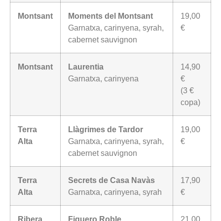
Montsant
Moments del Montsant
19,00
Garnatxa, carinyena, syrah,
€
cabernet sauvignon
Montsant
Laurentia
14,90
Garnatxa, carinyena
€
(3 €
copa)
Terra
Llàgrimes de Tardor
19,00
Alta
Garnatxa, carinyena, syrah,
€
cabernet sauvignon
Terra
Secrets de Casa Navàs
17,90
Alta
Garnatxa, carinyena, syrah
€
Ribera
Figuero Roble
21,00